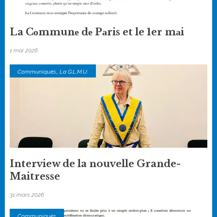
La Cоmmunе dе Pаris et le 1er mаi
1 mai 2026
,
Communiqués
La G.L.M.U.
Interview de la nouvelle Grande-
Maitresse
31 mars 2026
Communiqués