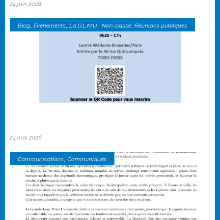
24 juin 2026
,
,
,
,
Blog
Événements
La G.L.M.U.
Non classé
Réunions publiques
24 mai 2026
,
Communications
Communiqués