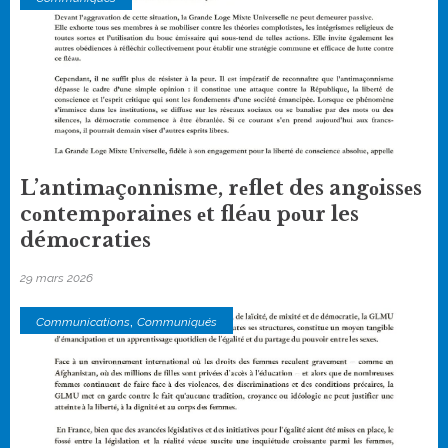
L’antimаçоnnisme, rеflet des angоissеs
cоntempоraines еt fléаu pоur les
démоcraties
29 mars 2026
,
Communications
Communiqués