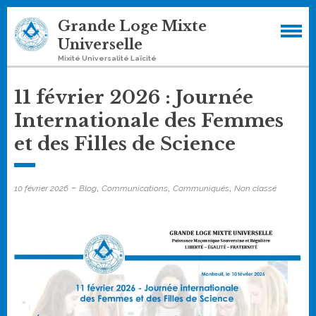
Skip
Grande Loge Mixte
to
Universelle
content
Mixité Universalité Laïcité
11 février 2026 : Journée
Internationale des Femmes
et des Filles de Science
-
,
,
,
10 février 2026
Blog
Communications
Communiqués
Non classé