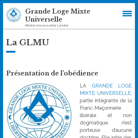
Skip
Grande Loge Mixte
to
Universelle
content
Mixité Universalité Laïcité
La GLMU
Présentation de l’obédience
LA
GRANDE LOGE
MIXTE UNIVERSELLE
,
partie intégrante de la
Franc-Maçonnerie
libérale et non
dogmatique, n’est
porteuse d’aucune
doctrine. Elle initie des