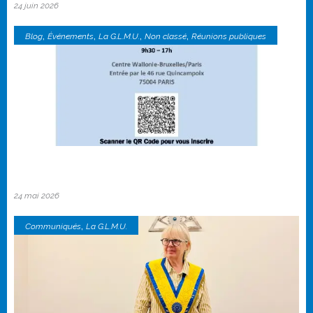
24 juin 2026
,
,
,
,
Blog
Événements
La G.L.M.U.
Non classé
Réunions publiques
24 mai 2026
,
Communiqués
La G.L.M.U.