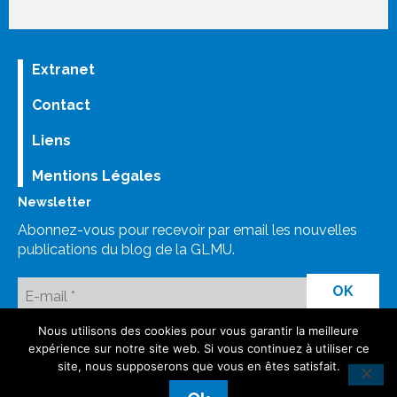
Extranet
Contact
Liens
Mentions Légales
Newsletter
Abonnez-vous pour recevoir par email les nouvelles
publications du blog de la GLMU.
Nous utilisons des cookies pour vous garantir la meilleure
LinkedIn
Bluesky
Mastodon
Facebook GLMU
Instagram
expérience sur notre site web. Si vous continuez à utiliser ce
site, nous supposerons que vous en êtes satisfait.
©GLMU