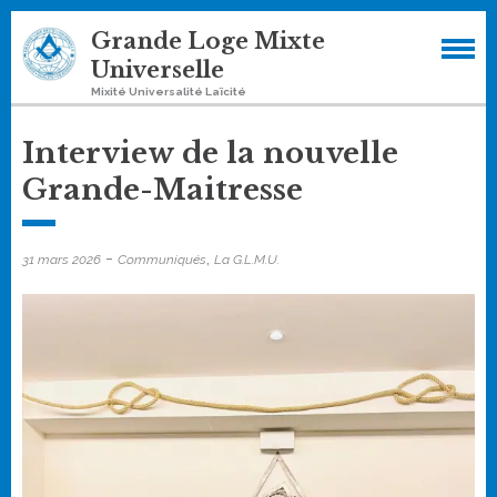
Skip
Grande Loge Mixte
to
Universelle
content
Mixité Universalité Laïcité
Interview de la nouvelle
Grande-Maitresse
-
,
31 mars 2026
Communiqués
La G.L.M.U.