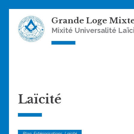
Skip
Grande Loge Mixte
to
content
Mixité Universalité Laïc
Laïcité
,
,
Blog
Extériorisations
Laïcité