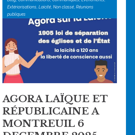
,
,
,
Extériorisations
Laïcité
Non classé
Réunions
publiques
AGORA LAÏQUE ET
RÉPUBLICAINE A
MONTREUIL 6