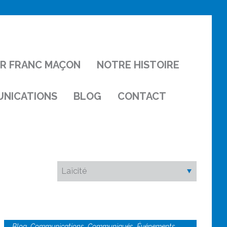
IR FRANC MAÇON
NOTRE HISTOIRE
NICATIONS
BLOG
CONTACT
,
,
,
,
Blog
Communications
Communiqués
Événements