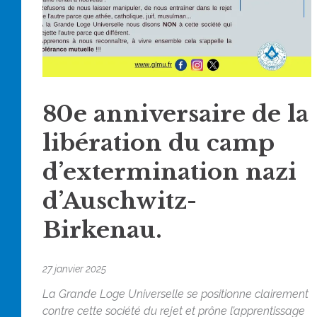
80e anniversaire de la
libération du camp
d’extermination nazi
d’Auschwitz-
Birkenau.
27 janvier 2025
La Grande Loge Universelle se positionne clairement
contre cette société du rejet et prône l’apprentissage