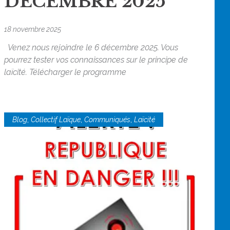
DECEMBRE 2025
18 novembre 2025
Venez nous rejoindre le 6 décembre 2025. Vous
pourrez tester vos connaissances sur le principe de
laïcité. Télécharger le programme
,
,
,
Blog
Collectif Laïque
Communiqués
Laïcité