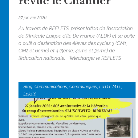
revue le Chantier
27 janvier 2026
Au travers de REFLETS, présentation de l’association
de l’Amicale Laïque d’Île De France (ALDF) et sa boite
à outil a destination des élèves des cycles 3 (CM1,
CM2 et 6ème) et 4 (5ème, 4ème et 3ème) de
l’éducation nationale. Télécharger le REFLETS
,
,
,
,
Blog
Communications
Communiqués
La G.L.M.U.
Laïcité