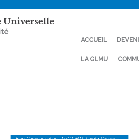
 Universelle
ité
ACCUEIL
DEVEN
LA GLMU
COMMU
,
,
,
,
Blog
Communications
La G.L.M.U.
Laïcité
Réunions