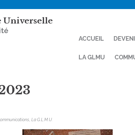
 Universelle
ité
ACCUEIL
DEVEN
LA GLMU
COMMU
2023
,
ommunications
La G.L.M.U.