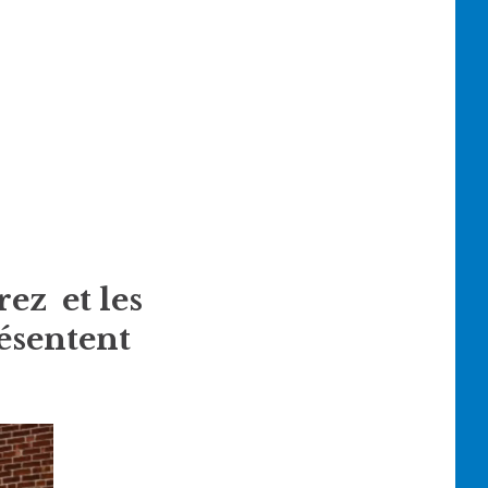
ez et les
ésentent