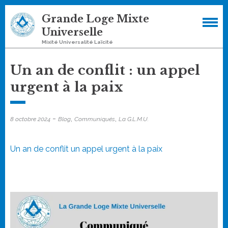
Skip
Grande Loge Mixte
to
Universelle
content
Mixité Universalité Laïcité
Un an de conflit : un appel
urgent à la paix
-
,
,
8 octobre 2024
Blog
Communiqués
La G.L.M.U.
Un an de conflit un appel urgent à la paix