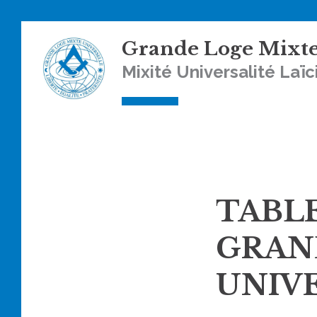
Skip
Grande Loge Mixte
to
content
Mixité Universalité Laïc
TABLE
GRAN
UNIV