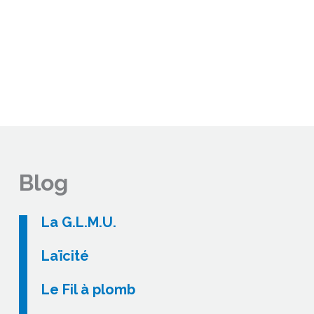
Blog
La G.L.M.U.
Laïcité
Le Fil à plomb