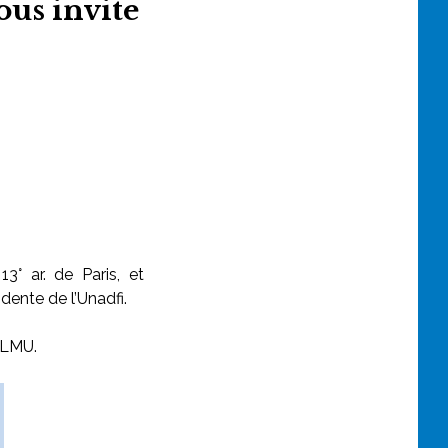
vous invite
3° ar. de Paris, et
dente de l’
Unadfi
.
GLMU.