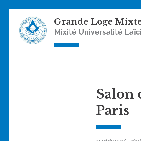
Skip
Grande Loge Mixte
to
content
Mixité Universalité Laïc
Salon 
Paris