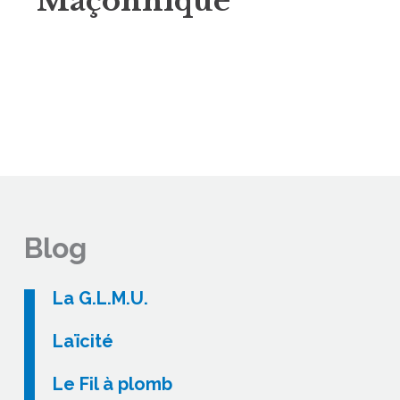
Maçonnique
Blog
La G.L.M.U.
Laïcité
Le Fil à plomb