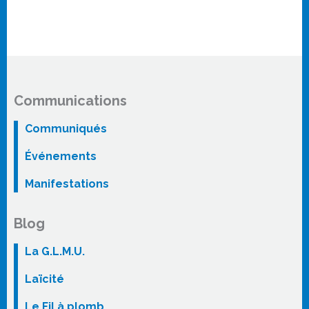
Communications
Communiqués
Événements
Manifestations
Blog
La G.L.M.U.
Laïcité
Le Fil à plomb