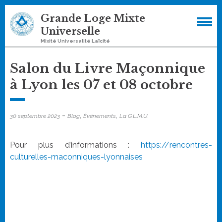
Skip
Grande Loge Mixte
to
Universelle
content
Mixité Universalité Laïcité
Salon du Livre Maçonnique
à Lyon les 07 et 08 octobre
-
,
,
30 septembre 2023
Blog
Événements
La G.L.M.U.
Pour plus d’informations :
https://rencontres-
culturelles-maconniques-lyonnaises