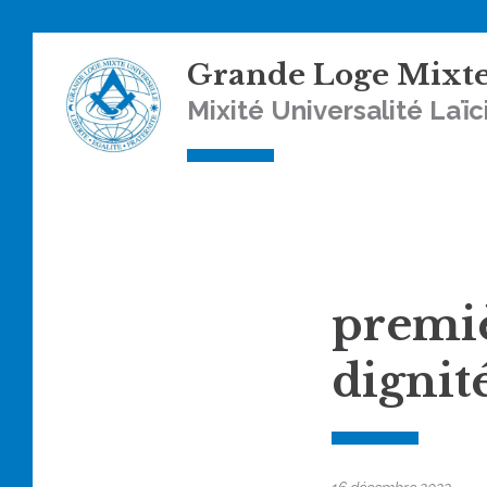
Skip
Grande Loge Mixte
to
content
Mixité Universalité Laïc
premiè
dignit