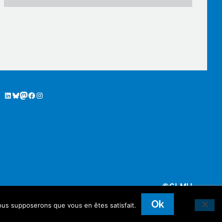
LinkedIn
Bluesky
Mastodon
Facebook GLMU
Instagram
©GLMU
Ok
 nous supposerons que vous en êtes satisfait.