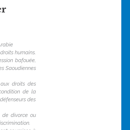
er
Arabie
droits humains.
ression bafouée,
les Saoudiennes
 aux droits des
ondition de la
s défenseurs des
 de divorce ou
scrimination.