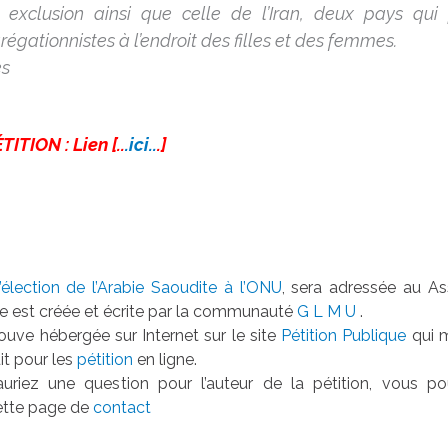
 exclusion ainsi que celle de l’Iran, deux pays qui
régationnistes à l’endroit des filles et des femmes.
es
TITION :
Lien [..
.ici..
.]
l’élection de l’Arabie Saoudite à l’ONU
, sera adressée au A
lle est créée et écrite par la communauté
G L M U
.
ouve hébergée sur Internet sur le site
Pétition Publique
qui m
it pour les
pétition
en ligne.
riez une question pour l’auteur de la pétition, vous pou
cette page de
contact