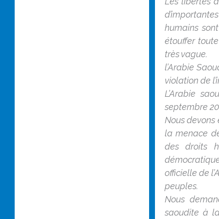
Les libertés 
d’importantes
humains sont 
étouffer toute
très vague.
l’Arabie Saoud
violation de l
L’Arabie sao
septembre 201
Nous devons ê
la menace des
des droits 
démocratiques
officielle de 
peuples.
Nous demando
saoudite à l