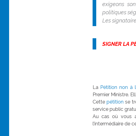
exigeons son
politiques ség
Les signatair
SIGNER LA PÉ
La
Pétition non à 
Premier Ministre. E
Cette
pétition
se tr
service public gratu
Au cas où vous au
l’intermédiaire de 