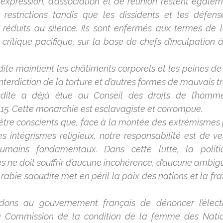
d’expression, d’association et de réunion restent égal
 restrictions tandis que les dissidents et les défens
réduits au silence. Ils sont enfermés aux termes de l
 critique pacifique, sur la base de chefs d’inculpation 
ite maintient les châtiments corporels et les peines de 
’interdiction de la torture et d’autres formes de mauvais t
udite a déjà élue au Conseil des droits de l’hom
5. Cette monarchie est esclavagiste et corrompue.
tre conscients que, face à la montée des extrémismes p
 intégrismes religieux, notre responsabilité est de ve
humains fondamentaux. Dans cette lutte, la polit
 ne doit souffrir d’aucune incohérence, d’aucune ambigu
l’Arabie saoudite met en péril la paix des nations et la fra
ns au gouvernement français de dénoncer l’électi
a Commission de la condition de la femme des Natio