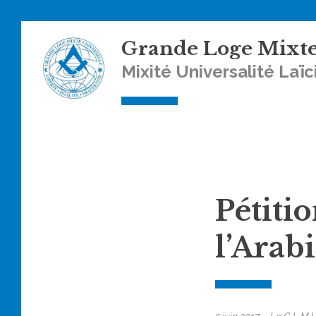
Skip
Grande Loge Mixte
to
content
Mixité Universalité Laïc
Pétitio
l’Arab