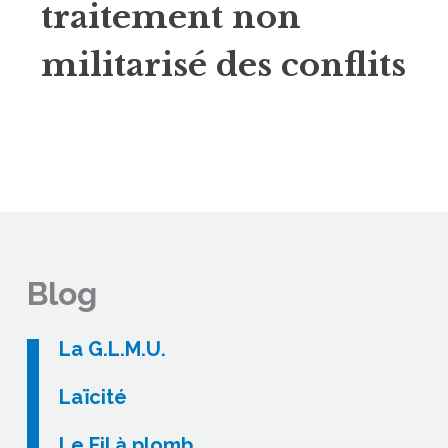
traitement non
militarisé des conflits
Blog
La G.L.M.U.
Laïcité
Le Fil à plomb