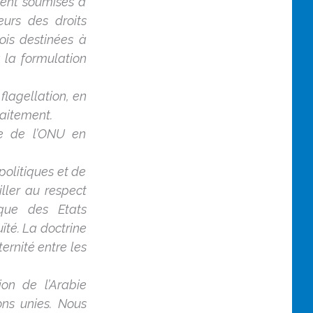
ement soumises à
eurs des droits
ois destinées à
à la formulation
flagellation, en
raitement.
me de l’ONU en
olitiques et de
iller au respect
ique des Etats
ïté. La doctrine
ternité entre les
on de l’Arabie
ns unies. Nous