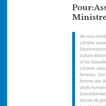
Pour:As
Ministr
Ne nous rendo
L’Arabie saou
Discriminatio
autant d’abom
et les Saoudie
L’Arabie sao
femmes. Son
femme des Nat
droits humain
Subordonnées
encore de gar