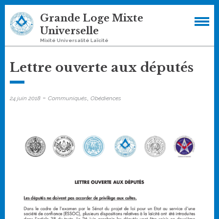
Skip
Grande Loge Mixte
to
Universelle
content
Mixité Universalité Laïcité
Lettre ouverte aux députés
-
,
24 juin 2018
Communiqués
Obédiences