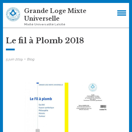
Skip
Grande Loge Mixte
to
Universelle
content
Mixité Universalité Laïcité
Le fil à Plomb 2018
-
5 juin 2019
Blog