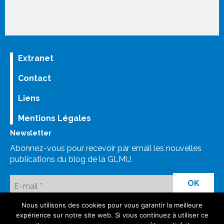
Extranet
Contact
Liens
Mentions Légales
Newsletter
Abonnez-vous pour recevoir par email les nouvelles
publications du blog de la GLMU.
Nous utilisons des cookies pour vous garantir la meilleure
LinkedIn
Bluesky
Mastodon
Facebook GLMU
Instagram
expérience sur notre site web. Si vous continuez à utiliser ce