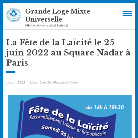
Skip
Grande Loge Mixte
to
Universelle
content
Mixité Universalité Laïcité
La Fête de la Laïcité le 25
juin 2022 au Square Nadar à
Paris
-
,
,
15 juin 2022
Blog
Laïcité
Manifestations