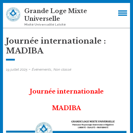
Skip
Grande Loge Mixte
to
Universelle
content
Mixité Universalité Laïcité
Journée internationale :
MADIBA
-
,
19 juillet 2025
Événements
Non classé
Journée internationale
MADIBA