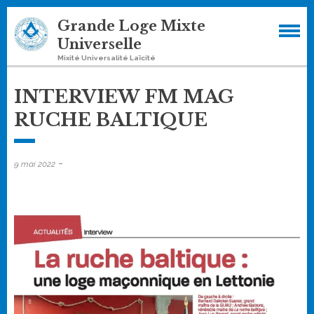
Skip
Grande Loge Mixte
to
Universelle
content
Mixité Universalité Laïcité
INTERVIEW FM MAG
RUCHE BALTIQUE
-
9 mai 2022