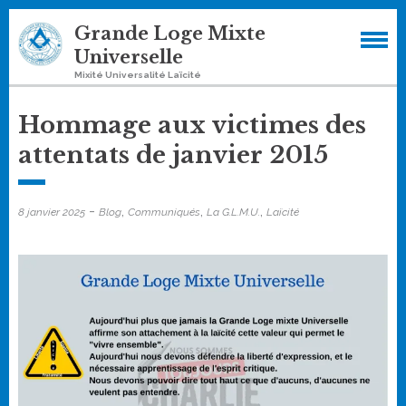
Skip
Grande Loge Mixte
to
Universelle
content
Mixité Universalité Laïcité
Hommage aux victimes des
attentats de janvier 2015
-
,
,
,
8 janvier 2025
Blog
Communiqués
La G.L.M.U.
Laïcité