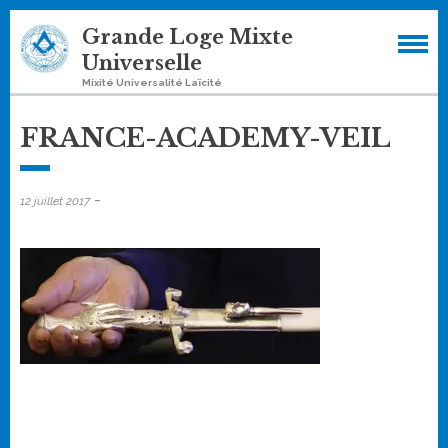
Skip
Grande Loge Mixte
to
Universelle
content
Mixité Universalité Laïcité
FRANCE-ACADEMY-VEIL
-
12 juillet 2017