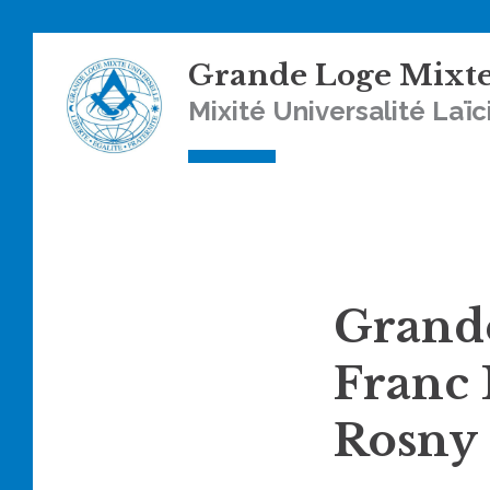
Skip
Grande Loge Mixte
to
content
Mixité Universalité Laïc
Grande
Franc 
Rosny 