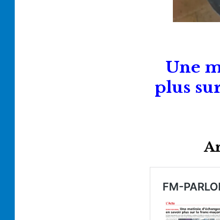
Une ma
plus su
Ar