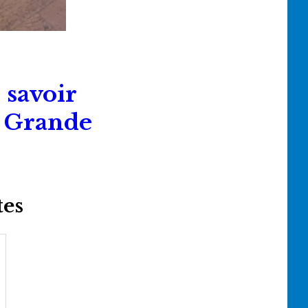
 savoir
a Grande
tes