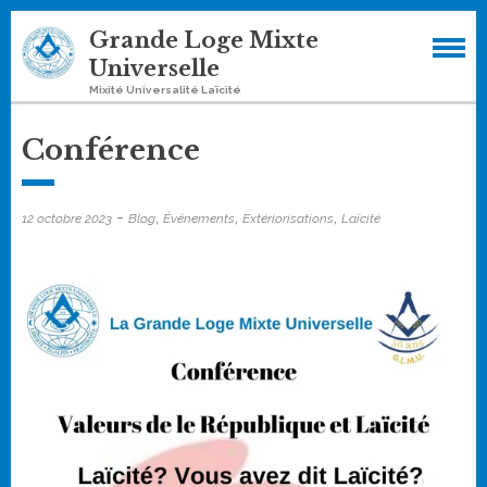
Skip
Grande Loge Mixte
to
Universelle
content
Mixité Universalité Laïcité
Conférence
-
,
,
,
12 octobre 2023
Blog
Événements
Extériorisations
Laïcité