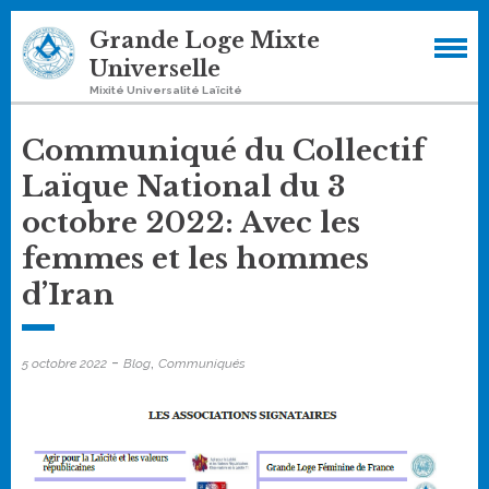
Skip
Grande Loge Mixte
to
Universelle
content
Mixité Universalité Laïcité
Communiqué du Collectif
Laïque National du 3
octobre 2022: Avec les
femmes et les hommes
d’Iran
-
,
5 octobre 2022
Blog
Communiqués