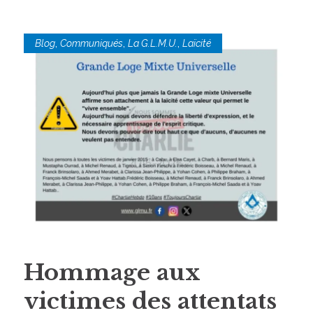
,
,
,
Blog
Communiqués
La G.L.M.U.
Laïcité
Hommage aux
victimes des attentats