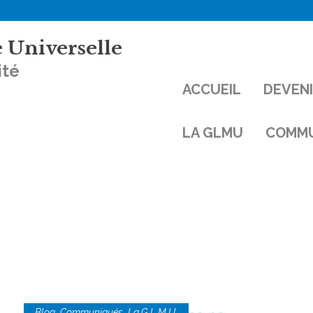
 Universelle
ité
ACCUEIL
DEVEN
LA GLMU
COMMU
,
,
Blog
Communiqués
La G.L.M.U.