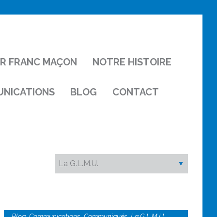
IR FRANC MAÇON
NOTRE HISTOIRE
NICATIONS
BLOG
CONTACT
,
,
,
,
Blog
Communications
Communiqués
La G.L.M.U.