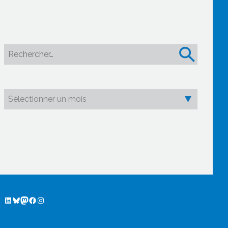
Rechercher :
LinkedIn
Bluesky
Mastodon
Facebook GLMU
Instagram