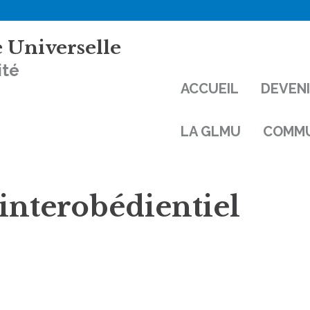
 Universelle
ité
ACCUEIL
DEVEN
LA GLMU
COMMU
interobédientiel