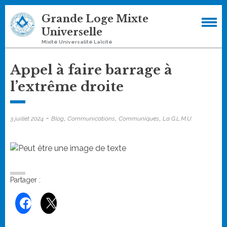
Skip
Grande Loge Mixte
to
Universelle
content
Mixité Universalité Laïcité
Appel à faire barrage à
l’extrême droite
-
,
,
,
3 juillet 2024
Blog
Communications
Communiqués
La G.L.M.U.
Partager :