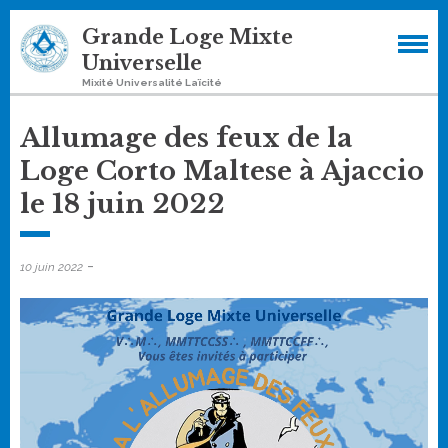
Skip
Grande Loge Mixte
to
Universelle
content
Mixité Universalité Laïcité
Allumage des feux de la
Loge Corto Maltese à Ajaccio
le 18 juin 2022
-
10 juin 2022
Lecteur
vidéo