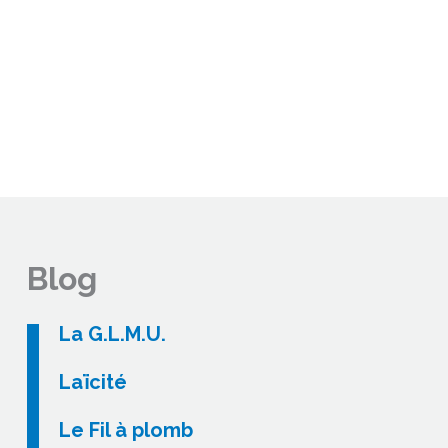
Blog
La G.L.M.U.
Laïcité
Le Fil à plomb