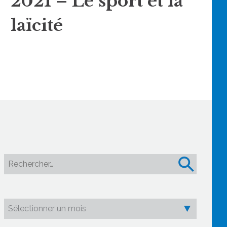
2021 – Le sport et la
laïcité