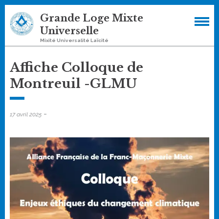
Skip
Grande Loge Mixte
to
Universelle
content
Mixité Universalité Laïcité
Affiche Colloque de
Montreuil -GLMU
-
17 avril 2025