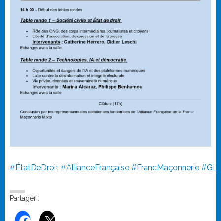
#ÉtatDeDroit
#AllianceFrançaise
#FrancMaçonnerie
#GL
Partager :