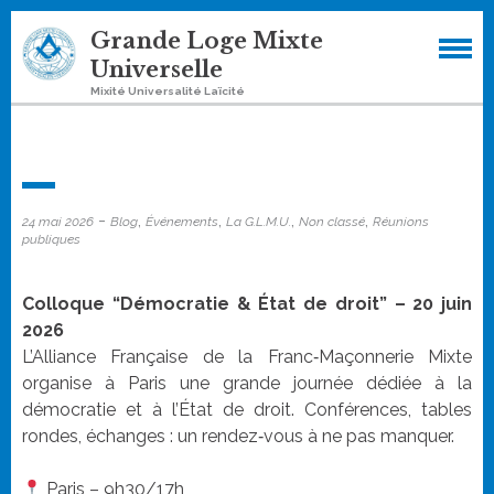
Skip
Grande Loge Mixte
to
Universelle
content
Mixité Universalité Laïcité
-
,
,
,
,
24 mai 2026
Blog
Événements
La G.L.M.U.
Non classé
Réunions
publiques
Colloque “Démocratie & État de droit” – 20 juin
2026
L’Alliance Française de la Franc‑Maçonnerie Mixte
organise à Paris une grande journée dédiée à la
démocratie et à l’État de droit. Conférences, tables
rondes, échanges : un rendez‑vous à ne pas manquer.
Paris – 9h30/17h