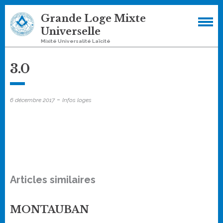
Skip
Grande Loge Mixte
to
Universelle
content
Mixité Universalité Laïcité
3.0
-
6 décembre 2017
Infos loges
Articles similaires
MONTAUBAN