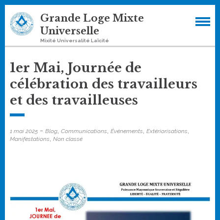
Skip
Grande Loge Mixte
to
Universelle
content
Mixité Universalité Laïcité
1er Mai, Journée de
célébration des travailleurs
et des travailleuses
-
,
,
,
,
1 mai 2025
Blog
Communications
Événements
Extériorisations
,
Manifestations
Non classé