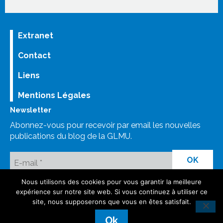
Extranet
Contact
Liens
Mentions Légales
Newsletter
Abonnez-vous pour recevoir par email les nouvelles
publications du blog de la GLMU.
Nous utilisons des cookies pour vous garantir la meilleure
LinkedIn
Bluesky
Mastodon
Facebook GLMU
Instagram
expérience sur notre site web. Si vous continuez à utiliser ce
site, nous supposerons que vous en êtes satisfait.
©GLMU
Ok