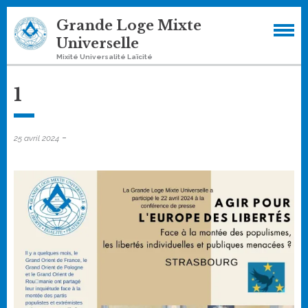
Skip
Grande Loge Mixte
to
Universelle
content
Mixité Universalité Laïcité
1
-
25 avril 2024