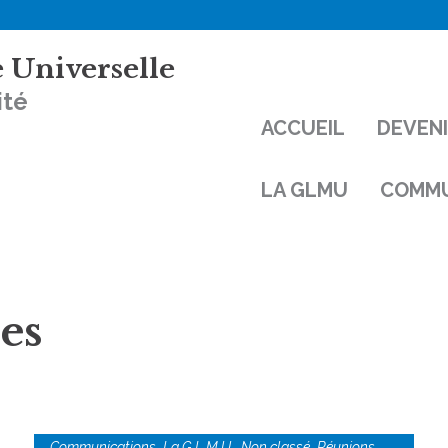
 Universelle
ité
ACCUEIL
DEVEN
LA GLMU
COMMU
es
,
,
,
Communications
La G.L.M.U.
Non classé
Réunions