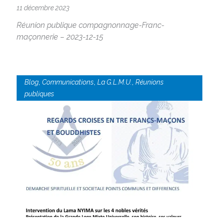
11 décembre 2023
Réunion publique compagnonnage-Franc-
maçonnerie – 2023-12-15
,
,
,
Blog
Communications
La G.L.M.U.
Réunions
publiques