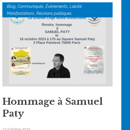
,
,
,
,
Blog
Communiqués
Événements
Laïcité
,
Manifestations
Réunions publiques
Hommage à Samuel
Paty
13 octobre 2023