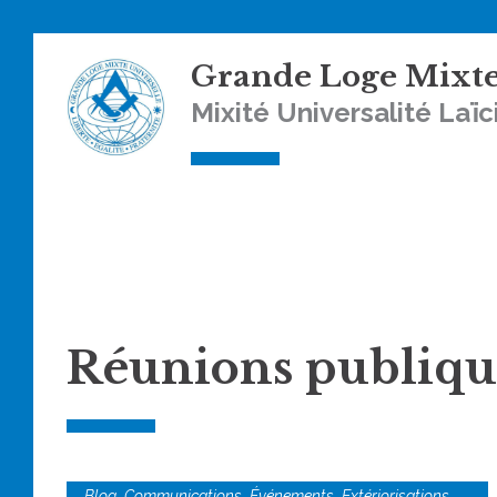
Skip
Grande Loge Mixte
to
content
Mixité Universalité Laïc
Réunions publiqu
,
,
,
,
Blog
Communications
Événements
Extériorisations