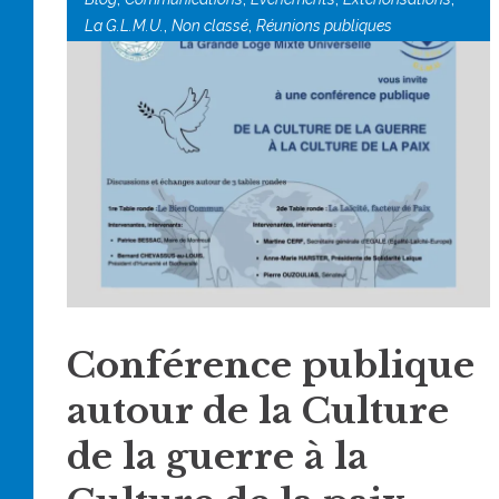
,
,
La G.L.M.U.
Non classé
Réunions publiques
Conférence publique
autour de la Culture
de la guerre à la