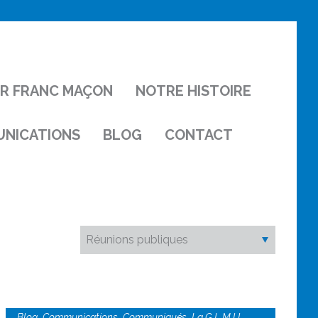
IR FRANC MAÇON
NOTRE HISTOIRE
NICATIONS
BLOG
CONTACT
,
,
,
,
Blog
Communications
Communiqués
La G.L.M.U.