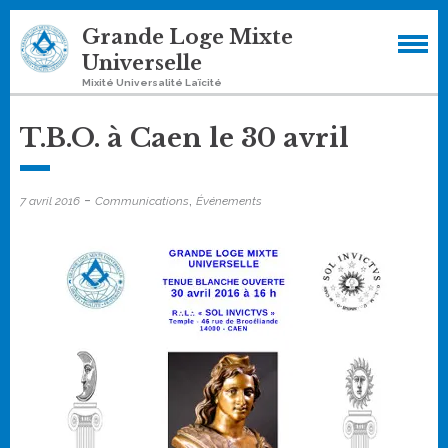
Skip
Grande Loge Mixte
to
Universelle
content
Mixité Universalité Laïcité
T.B.O. à Caen le 30 avril
-
,
7 avril 2016
Communications
Événements